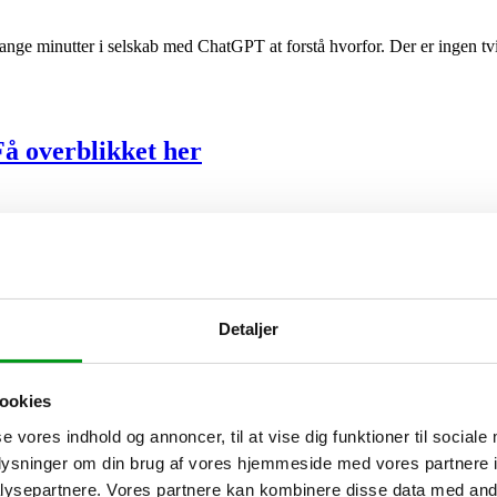
mange minutter i selskab med ChatGPT at forstå hvorfor. Der er ingen t
Få overblikket her
n her giver vi dig overblikket over de forandringer, de nye regler medfø
Detaljer
 at påvirke arbejdsmarkedet?
ookies
se vores indhold og annoncer, til at vise dig funktioner til sociale
oplysninger om din brug af vores hjemmeside med vores partnere i
Fremtiden er her; det er der vist ingen, der har stiftet bekendtskab 
ysepartnere. Vores partnere kan kombinere disse data med andr