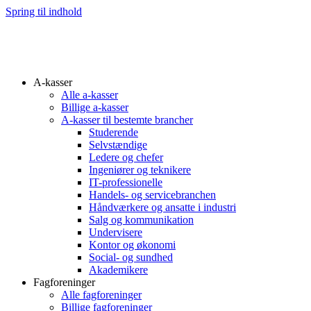
Spring til indhold
A-kasser
Alle a-kasser
Billige a-kasser
A-kasser til bestemte brancher
Studerende
Selvstændige
Ledere og chefer
Ingeniører og teknikere
IT-professionelle
Handels- og servicebranchen
Håndværkere og ansatte i industri
Salg og kommunikation
Undervisere
Kontor og økonomi
Social- og sundhed
Akademikere
Fagforeninger
Alle fagforeninger
Billige fagforeninger