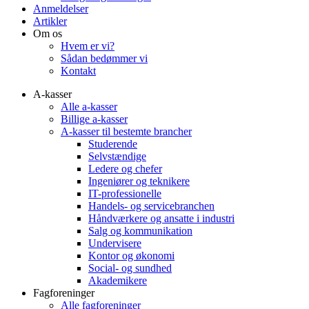
Anmeldelser
Artikler
Om os
Hvem er vi?
Sådan bedømmer vi
Kontakt
A-kasser
Alle a-kasser
Billige a-kasser
A-kasser til bestemte brancher
Studerende
Selvstændige
Ledere og chefer
Ingeniører og teknikere
IT-professionelle
Handels- og servicebranchen
Håndværkere og ansatte i industri
Salg og kommunikation
Undervisere
Kontor og økonomi
Social- og sundhed
Akademikere
Fagforeninger
Alle fagforeninger