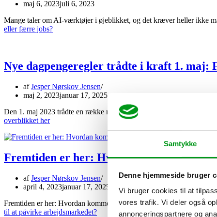
maj 6, 2023
juli 6, 2023
Mange taler om AI-værktøjer i øjeblikket, og det kræver heller ikke 
eller færre jobs?
Nye dagpengeregler trådte i kraft 1. maj: 
af
Jesper Nørskov Jensen
maj 2, 2023
januar 17, 2025
Den 1. maj 2023 trådte en række nye dagpengeregler i kraft. I artikle
overblikket her
Samtykke
Fremtiden er her: Hvordan kommer AI til
Denne hjemmeside bruger c
af
Jesper Nørskov Jensen
april 4, 2023
januar 17, 2025
Vi bruger cookies til at tilpas
vores trafik. Vi deler også 
Fremtiden er her: Hvordan kommer AI til at påvirke arbejdsmarkedet? 
til at påvirke arbejdsmarkedet?
annonceringspartnere og anal