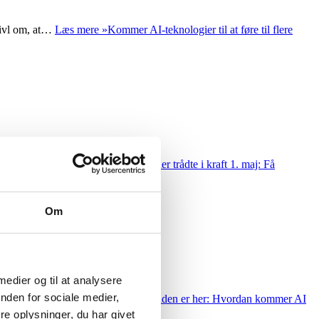
vivl om, at…
Læs mere »
Kommer AI-teknologier til at føre til flere
rer. …
Læs mere »
Nye dagpengeregler trådte i kraft 1. maj: Få
Om
 medier og til at analysere
nden for sociale medier,
med ChatGPT eller…
Læs mere »
Fremtiden er her: Hvordan kommer AI
e oplysninger, du har givet