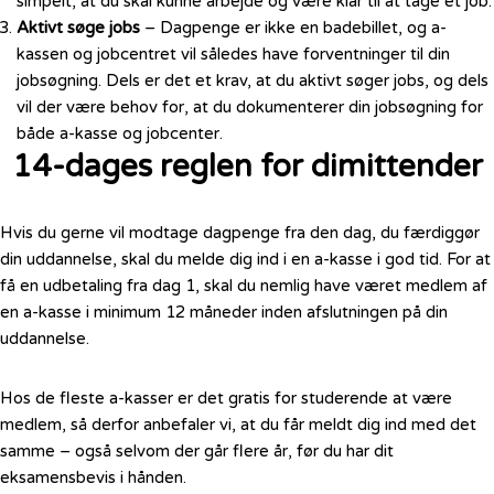
simpelt, at du skal kunne arbejde og være klar til at tage et job.
Aktivt søge jobs
– Dagpenge er ikke en badebillet, og a-
kassen og jobcentret vil således have forventninger til din
jobsøgning. Dels er det et krav, at du aktivt søger jobs, og dels
vil der være behov for, at du dokumenterer din jobsøgning for
både a-kasse og jobcenter.
14-dages reglen for dimittender
Hvis du gerne vil modtage dagpenge fra den dag, du færdiggør
din uddannelse, skal du melde dig ind i en a-kasse i god tid. For at
få en udbetaling fra dag 1, skal du nemlig have været medlem af
en a-kasse i minimum 12 måneder inden afslutningen på din
uddannelse.
Hos de fleste a-kasser er det gratis for studerende at være
medlem, så derfor anbefaler vi, at du får meldt dig ind med det
samme – også selvom der går flere år, før du har dit
eksamensbevis i hånden.