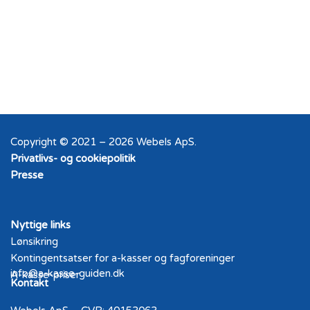
Copyright © 2021 – 2026 Webels ApS.
Privatlivs- og cookiepolitik
Presse
Nyttige links
Lønsikring
Kontingentsatser for a-kasser og fagforeninger
info@a-kasse-guiden.dk
A-kasse-priser
Kontakt