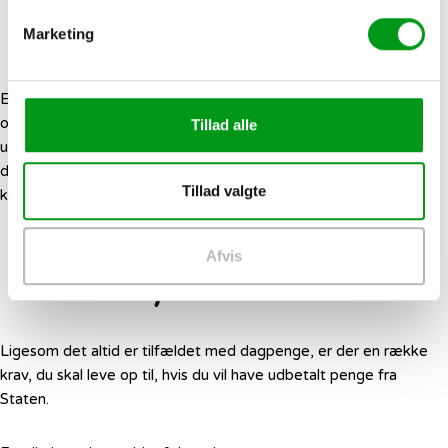
Dagpenge til nyuddannede
Marketing
En dimittend er en person, som har færdiggjort en uddannelse,
og som resultat heraf er ledig på arbejdsmarkedet. Efter end
Tillad alle
uddannelse stopper SU med at blive udbetalt til kontoen, og
derfor kan du som nyuddannet, hvis du opfylder de gældende
Tillad valgte
krav, i stedet få udbetalt dagpenge.
Dimittendreglen for
Afvis
nyuddannede
Ligesom det altid er tilfældet med dagpenge, er der en række
krav, du skal leve op til, hvis du vil have udbetalt penge fra
Staten.