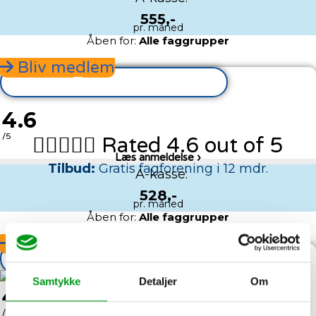
555,-
pr. måned
Åben for:
Alle faggrupper
Bliv medlem
Testvinder
4.6
/5





Rated 4.6 out of 5
Læs anmeldelse ›
Tilbud:
Gratis fagforening i 12 mdr.
A-kasse:
528,-
pr. måned
Åben for:
Alle faggrupper
Bliv medlem
Godt ry
Samtykke
Detaljer
Om
4.4
/5