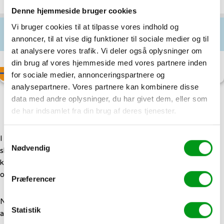





Rated 4.4 out of 5
Denne hjemmeside bruger cookies
Læs anmeldelse ›
Tilbud:
Gratis fagforening i 6 mdr.
A-kasse:
Vi bruger cookies til at tilpasse vores indhold og
560,-
annoncer, til at vise dig funktioner til sociale medier og til
pr. måned
at analysere vores trafik. Vi deler også oplysninger om
Åben for:
Alle faggrupper
din brug af vores hjemmeside med vores partnere inden
Bliv medlem
for sociale medier, annonceringspartnere og
Hvor meget får man udbetalt
analysepartnere. Vores partnere kan kombinere disse
data med andre oplysninger, du har givet dem, eller som
som dimittend?
de har indsamlet fra din brug af deres tjenester.
Samtykkevalg
I tabellen øverst på siden kan du se, hvad en dimittend får
før
Nødvendig
skat. Det er
ikke
det beløb, som kommer til at gå ind på din
konto hver måned, da Staten skal have sin andel, ligesom du
også betaler skat af en almindelig lønudbetaling.
Præferencer
Nøjagtigt hvor meget du får udbetalt hver måned, vil derfor
Statistik
afhænge af din trækprocent og eventuelle fradrag.