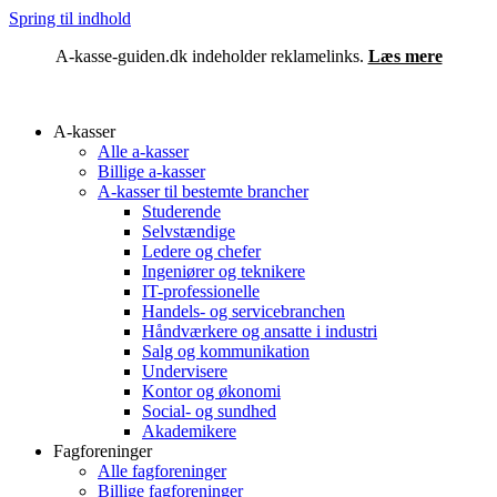
Spring til indhold
A-kasse-guiden.dk indeholder reklamelinks.
Læs mere
A-kasser
Alle a-kasser
Billige a-kasser
A-kasser til bestemte brancher
Studerende
Selvstændige
Ledere og chefer
Ingeniører og teknikere
IT-professionelle
Handels- og servicebranchen
Håndværkere og ansatte i industri
Salg og kommunikation
Undervisere
Kontor og økonomi
Social- og sundhed
Akademikere
Fagforeninger
Alle fagforeninger
Billige fagforeninger