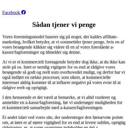
Danmark
Facebook
Sådan tjener vi penge
Vores forretningsmodel baserer sig på noget, der kaldes affiliate-
marketing, hvilket betyder, at vi sommetider tjener penge, hvis en af
vores besøgende klikker sig videre til en af vores foreslåede a-
kasser/fagforeninger og tilmelder sig denne.
At vi er et kommercielt foretagende betyder dog ikke, at du ikke kan
stole på os. Intet er nemlig vigtigere for os end at rådgive vores
besøgende så godt og reelt som overhovedet muligt, og derfor har vi
også indført en række processer, som sikrer, at kommercielle
interesser aldrig kommer til at influere negativt på vores evne til at
rådgive reelt og oprigtigt.
I den henseende er det værd at bemærke, at vi altid vurderer og
anmelder en a-kasse/fagforening, før vi undersøger muligheden for
et kommercielt samarbejde med a-kassen/fagforeningen.
Et andet islæt ved vores site, der understreger den førnævnte pointe
om, at intet er af større vigtighed for os end at levere sublim, oprigtig
rådgivning, er, at vores oversigter indeholder en del a-