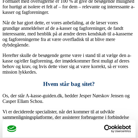
Formålet med oversigterne er 100 % at give de besøgende mulighed
for hurtigt at isolere et felt af – for dem – relevante og interessante a-
kasser og fagforeninger.
Når de har gjort dette, er vores anbefaling, at de læser vores
grundige anmeldelser af de a-kasser og fagforeninger, de fandt
interessante, med henblik på at ændre deres kendskab til a-kasserne
og fagforeningerne fra at være overfladisk til at blive mere
dybdegående.
Herefter skulle de besøgende gerne være i stand til at vælge den a-
kasse og/eller fagforening, der imødekommer flest muligt af deres
behov og krav, og hvis dette viser sig at være korrekt, så er vores
mission lykkedes.
Hvem står bag sitet?
Os, der står A-kasse-guiden.dk, hedder Jesper Nørskov Jensen og
Casper Ellam Schou.
Vi er deciderede specialister, når det kommer til at udvikle
sammenligningsplatforme, der assisterer forbrugerne i forbindelse
med valg af en ydelse.
Dette har vi nemlig gjort i adskillige nicher med stor succes.