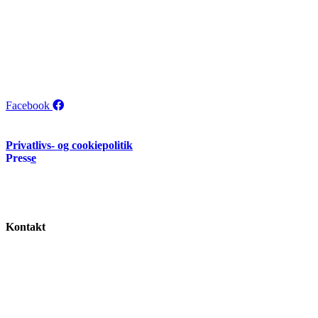
info@a-kasse-guiden.dk
Webels ApS – CVR: 40153063
Michael Drewsens Vej 13
8270 Højbjerg.
Danmark
Facebook
Copyright © 2021 – 2026 Webels ApS.
Privatlivs- og cookiepolitik
Presse
Nyttige links
Lønsikring
Kontingentsatser for a-kasser og fagforeninger
A-kasse-priser
Kontakt
info@a-kasse-guiden.dk
Webels ApS – CVR: 40153063
Michael Drewsens Vej 13
8270 Højbjerg.