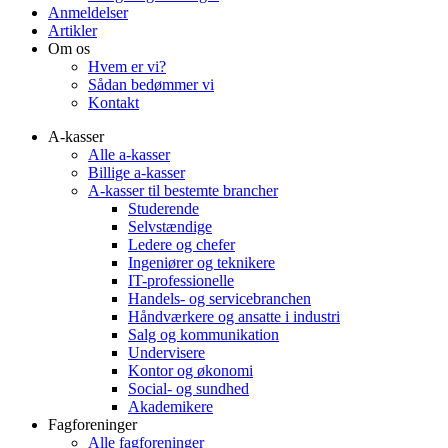
Anmeldelser
Artikler
Om os
Hvem er vi?
Sådan bedømmer vi
Kontakt
A-kasser
Alle a-kasser
Billige a-kasser
A-kasser til bestemte brancher
Studerende
Selvstændige
Ledere og chefer
Ingeniører og teknikere
IT-professionelle
Handels- og servicebranchen
Håndværkere og ansatte i industri
Salg og kommunikation
Undervisere
Kontor og økonomi
Social- og sundhed
Akademikere
Fagforeninger
Alle fagforeninger