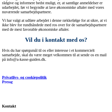
rådgive og informere bedst muligt, er, at samtlige anmeldelser er
udarbejdet, før vi begyndte at lave økonomiske aftaler med vores
nuværende samarbejdspartnere.
Vi har valgt at udføre arbejdet i denne rækkefølge for at sikre, at vi
ikke blev for rundhåndede med ros over for de samarbejdspartnere
med de mest favorable økonomiske aftaler.
Vil du i kontakt med os?
Hvis du har spørgsmål til os eller interesse i et kommercielt
samarbejde, skal du være meget velkommen til at sende os en mail
på info@a-kasse-guiden.dk.
Copyright © 2021 – 2026 Webels ApS.
Privatlivs- og cookiepolitik
Presse
Nyttige links
Lønsikring
Kontingentsatser for a-kasser og fagforeninger
A-kasse-priser
Kontakt