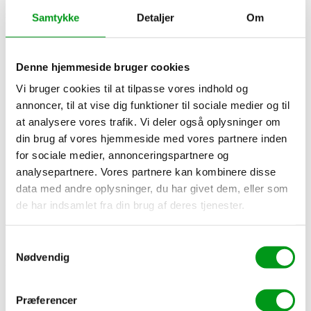
Foruden a-kasse-nichen har vi også udviklet
sammenligningsplatforme i blandt andet måltidskasse-, internet-,
Samtykke
Detaljer
Om
lydbogs- og dating-nichen. Kunne du tænke dig at se de andre sites,
finder du dem her:
Godappetit.dk
Denne hjemmeside bruger cookies
Datinghelp.dk
FindEnKæreste.dk
Vi bruger cookies til at tilpasse vores indhold og
Lydbølgen.dk
annoncer, til at vise dig funktioner til sociale medier og til
NetTjek24.dk
at analysere vores trafik. Vi deler også oplysninger om
Eltjek24.dk
Mobiloraklet.dk
.
din brug af vores hjemmeside med vores partnere inden
for sociale medier, annonceringspartnere og
analysepartnere. Vores partnere kan kombinere disse
Jesper Nørskov Jensen
data med andre oplysninger, du har givet dem, eller som
de har indsamlet fra din brug af deres tjenester.
Casper Ellam Schou
Vores forretningsmodel
Samtykkevalg
Nødvendig
Vores forretningsmodel baserer sig på noget, der kaldes affiliate-
marketing.
Præferencer
Med andre ord betyder det, at vi tjener penge, når en af vores