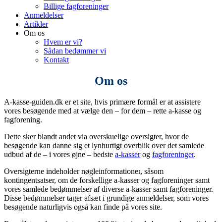
Billige fagforeninger
Anmeldelser
Artikler
Om os
Hvem er vi?
Sådan bedømmer vi
Kontakt
Om os
A-kasse-guiden.dk er et site, hvis primære formål er at assistere
vores besøgende med at vælge den – for dem – rette a-kasse og
fagforening.
Dette sker blandt andet via overskuelige oversigter, hvor de
besøgende kan danne sig et lynhurtigt overblik over det samlede
udbud af de – i vores øjne – bedste
a-kasser
og
fagforeninger
.
Oversigterne indeholder nøgleinformationer
, såsom
kontingentsatser,
om de forskellige a-kasser og fagforeninger samt
vores samlede bedømmelser af diverse a-kasser samt fagforeninger.
Disse bedømmelser tager afsæt i grundige anmeldelser, som vores
besøgende naturligvis også kan finde på vores site.