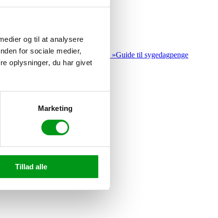
 medier og til at analysere
nden for sociale medier,
r vild i de mange regler,…
Læs mere »
Guide til sygedagpenge
e oplysninger, du har givet
Marketing
 mere »
Skal der billede på et CV?
Tillad alle