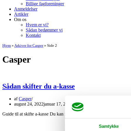
Billige fagforeninger
Anmeldelser
Artikler
Om os
Hvem er vi?
Sådan bedømmer vi
Kontakt
Hjem
»
Arkiver for Casper
»
Side 2
Casper
Sådan skifter du a-kasse
af
Casper
august 24, 2022
januar 17, 2025
Guide til at skifte a-kasse Du kan nemt og uden besvær skifte fra én
Samtykke