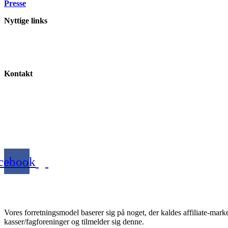
Presse
Nyttige links
Lønsikring
Kontingentsatser for a-kasser og fagforeninger
A-kasse-priser
Kontakt
info@a-kasse-guiden.dk
Webels ApS – CVR: 40153063
Michael Drewsens Vej 13
8270 Højbjerg.
Danmark
cebook
Vores forretningsmodel baserer sig på noget, der kaldes affiliate-marke
kasser/fagforeninger og tilmelder sig denne.