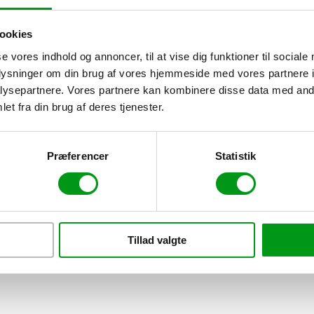
ookies
se vores indhold og annoncer, til at vise dig funktioner til sociale
oplysninger om din brug af vores hjemmeside med vores partnere i
enge-systemet er relativt komplekst, og derfor er der mange, som fare
ysepartnere. Vores partnere kan kombinere disse data med andr
et fra din brug af deres tjenester.
Præferencer
Statistik
meninger om hvorvidt et billede hører til på et CV. Spørger du os,…
Læs
Tillad valgte