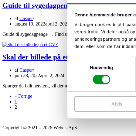
Guide til sygedagpenge
Denne hjemmeside bruger c
af
Casper
august 19, 2022
april 2, 2024
Vi bruger cookies til at tilpas
vores trafik. Vi deler også 
Guide til sygedagpenge → Find svar på alle dine spørgsmål! Sygedagp
annonceringspartnere og anal
dem, eller som de har indsaml
Skal der billede på et CV?
Samtykkevalg
Nødvendig
af
Casper
juni 28, 2022
april 2, 2024
Spørger du i dit netværk, vil der med stor sandsynlighed være delte 
« Forrige
1
Afvis
2
Copyright © 2021 – 2026 Webels ApS.