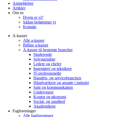
Anmeldelser
Artikler
Om os
Hvem er vi?
Sådan bedømmer vi
Kontakt
A-kasser
Alle a-kasser
Billige a-kasser
A-kasser til bestemte brancher
Studerende
Selvstændige
Ledere og chefer
Ingeniører og teknikere
IT-professionelle
Handels- og servicebranchen
Håndværkere og ansatte i industri
Salg og kommunikation
Undervisere
Kontor og økonomi
Social- og sundhed
Akademikere
Fagforeninger
Alle fagforeninger