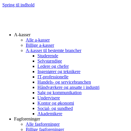
Spring til indhold
A-kasser
Alle a-kasser
Billige a-kasser
A-kasser til bestemte brancher
Studerende
Selvstændige
Ledere og chefer
Ingeniører og teknikere
IT-professionelle
Handels- og servicebranchen
Håndværkere og ansatte i industri
Salg og kommunikation
Undervisere
Kontor og økonomi
Social- og sundhed
Akademikere
Fagforeninger
Alle fagforeninger
Billige fagforeninger