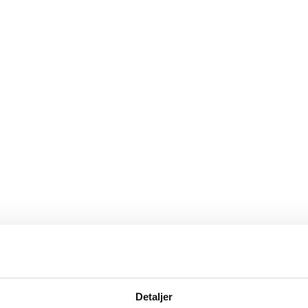
 a-kasse til en anden, hvis du ønsker det. Medmindre du er…
Læs mere »
Detaljer