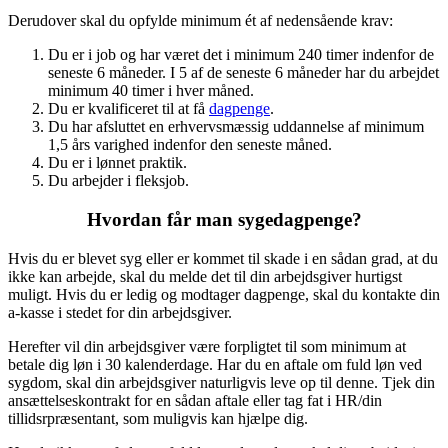
Derudover skal du opfylde minimum ét af nedensående krav:
Du er i job og har været det i minimum 240 timer indenfor de
seneste 6 måneder. I 5 af de seneste 6 måneder har du arbejdet
minimum 40 timer i hver måned.
Du er kvalificeret til at få
dagpenge
.
Du har afsluttet en erhvervsmæssig uddannelse af minimum
1,5 års varighed indenfor den seneste måned.
Du er i lønnet praktik.
Du arbejder i fleksjob.
Hvordan får man sygedagpenge?
Hvis du er blevet syg eller er kommet til skade i en sådan grad, at du
ikke kan arbejde, skal du melde det til din arbejdsgiver hurtigst
muligt. Hvis du er ledig og modtager dagpenge, skal du kontakte din
a-kasse i stedet for din arbejdsgiver.
Herefter vil din arbejdsgiver være forpligtet til som minimum at
betale dig løn i 30 kalenderdage. Har du en aftale om fuld løn ved
sygdom, skal din arbejdsgiver naturligvis leve op til denne. Tjek din
ansættelseskontrakt for en sådan aftale eller tag fat i HR/din
tillidsrpræsentant, som muligvis kan hjælpe dig.