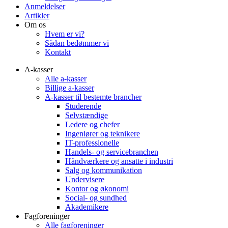
Anmeldelser
Artikler
Om os
Hvem er vi?
Sådan bedømmer vi
Kontakt
A-kasser
Alle a-kasser
Billige a-kasser
A-kasser til bestemte brancher
Studerende
Selvstændige
Ledere og chefer
Ingeniører og teknikere
IT-professionelle
Handels- og servicebranchen
Håndværkere og ansatte i industri
Salg og kommunikation
Undervisere
Kontor og økonomi
Social- og sundhed
Akademikere
Fagforeninger
Alle fagforeninger