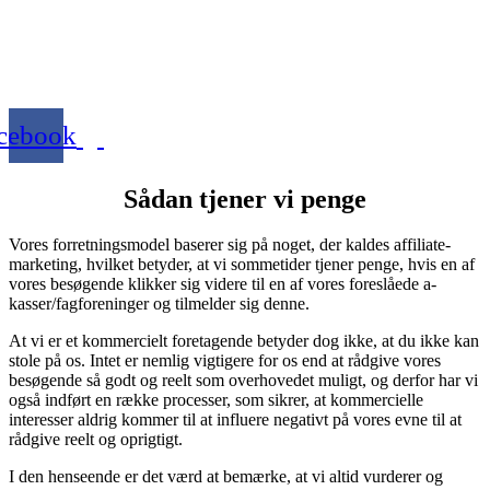
Webels ApS – CVR: 40153063
Michael Drewsens Vej 13
8270 Højbjerg.
Danmark
cebook
Sådan tjener vi penge
Vores forretningsmodel baserer sig på noget, der kaldes affiliate-
marketing, hvilket betyder, at vi sommetider tjener penge, hvis en af
vores besøgende klikker sig videre til en af vores foreslåede a-
kasser/fagforeninger og tilmelder sig denne.
At vi er et kommercielt foretagende betyder dog ikke, at du ikke kan
stole på os. Intet er nemlig vigtigere for os end at rådgive vores
besøgende så godt og reelt som overhovedet muligt, og derfor har vi
også indført en række processer, som sikrer, at kommercielle
interesser aldrig kommer til at influere negativt på vores evne til at
rådgive reelt og oprigtigt.
I den henseende er det værd at bemærke, at vi altid vurderer og