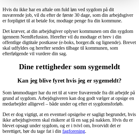
Hvis du ikke har en aftale om fuld løn ved sygdom på dit
nuværende job, vil du efter de første 30 dage, som din arbejdsgiver
er forpligtet til at betale for, modtage penge fra din kommune.
Det kræver, at din arbejdsgiver oplyser kommunen om din sygdom
igennem NemRefusion. Herefter vil du modtage et brev i din
offentlige digtitale postkasse (e-boks, borger.dk og lignende). Brevet
skal udfyldes og herefter sendes tilbage til kommunen, som
efterfølgende vil vurdere din sag.
Dine rettigheder som sygemeldt
Kan jeg blive fyret hvis jeg er sygemeldt?
Som lønmodtager har du ret til at være fraværende fra dit arbejde på
grund af sygdom. Arbejdsgiveren kan dog godt vælger at opsige en
medarbejder alligevel – både under og efter et sygdomsforløb.
Det er dog vigtigt, at en eventuel opsigelse er sagligt begrundet, hvis
ikke arbejdsgiveren skal risikere at få en sag på nakken. Hvis du er
blevet opsagt under sygdom, og er i tvivl om, hvorvidt det er
berettiget, bør du tage fat i din
fagforening
.