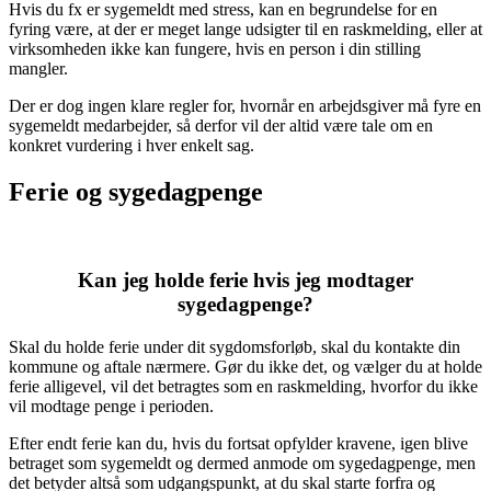
Hvis du fx er sygemeldt med stress, kan en begrundelse for en
fyring være, at der er meget lange udsigter til en raskmelding, eller at
virksomheden ikke kan fungere, hvis en person i din stilling
mangler.
Der er dog ingen klare regler for, hvornår en arbejdsgiver må fyre en
sygemeldt medarbejder, så derfor vil der altid være tale om en
konkret vurdering i hver enkelt sag.
Ferie og sygedagpenge
Kan jeg holde ferie hvis jeg modtager
sygedagpenge?
Skal du holde ferie under dit sygdomsforløb, skal du kontakte din
kommune og aftale nærmere.
Gør du ikke det, og vælger du at holde
ferie alligevel, vil det betragtes som en raskmelding, hvorfor du ikke
vil modtage penge i perioden.
Efter endt ferie kan du, hvis du fortsat opfylder kravene, igen blive
betraget som sygemeldt og dermed anmode om sygedagpenge, men
det betyder altså som udgangspunkt, at du skal starte forfra og