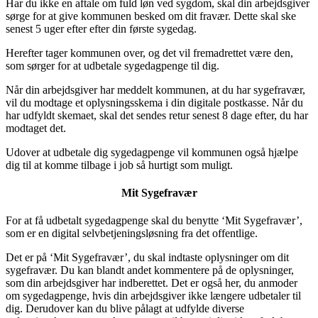
Har du ikke en aftale om fuld løn ved sygdom, skal din arbejdsgiver
sørge for at give kommunen besked om dit fravær. Dette skal ske
senest 5 uger efter efter din første sygedag.
Herefter tager kommunen over, og det vil fremadrettet være den,
som sørger for at udbetale sygedagpenge til dig.
Når din arbejdsgiver har meddelt kommunen, at du har sygefravær,
vil du modtage et oplysningsskema i din digitale postkasse. Når du
har udfyldt skemaet, skal det sendes retur senest 8 dage efter, du har
modtaget det.
Udover at udbetale dig sygedagpenge vil kommunen også hjælpe
dig til at komme tilbage i job så hurtigt som muligt.
Mit Sygefravær
For at få udbetalt sygedagpenge skal du benytte ‘Mit Sygefravær’,
som er en digital selvbetjeningsløsning fra det offentlige.
Det er på ‘Mit Sygefravær’, du skal indtaste oplysninger om dit
sygefravær. Du kan blandt andet kommentere på de oplysninger,
som din arbejdsgiver har indberettet. Det er også her, du anmoder
om sygedagpenge, hvis din arbejdsgiver ikke længere udbetaler til
dig. Derudover kan du blive pålagt at udfylde diverse