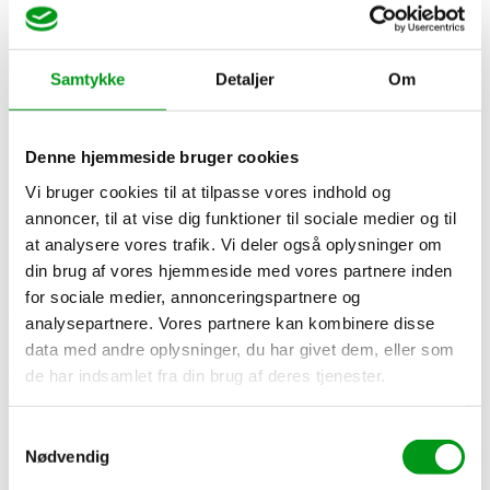
Ikke vil lade dig behandle.
Ikke deltager i genoptræning.
Bevidst trækker din sygdom i langdrag.
Ikke husker at anmelde og dokumentere dit sygefravær.
Samtykke
Detaljer
Om
Udbetaling af sygedagpenge
Hvor meget kan jeg få i sygedagpenge?
Denne hjemmeside bruger cookies
Vi bruger cookies til at tilpasse vores indhold og
I 2022 kan sygedagpenge højst være 4.465 kr. om ugen og højst
annoncer, til at vise dig funktioner til sociale medier og til
120,68 kr. i timen.
at analysere vores trafik. Vi deler også oplysninger om
Hvornår udbetales sygedagpenge?
din brug af vores hjemmeside med vores partnere inden
for sociale medier, annonceringspartnere og
Sygedagpenge udbetales bagud, ligesom din løn normalt gør. Det
analysepartnere. Vores partnere kan kombinere disse
betyder, at du eksempelvis først får penge for maj måned, når
måneden er omme.
data med andre oplysninger, du har givet dem, eller som
de har indsamlet fra din brug af deres tjenester.
Pengene udbetales den sidste bankdag i måneden
, ligesom det
normalvis er tilfældet med løn.
Samtykkevalg
Hvem udbetaler sygedagpenge?
Nødvendig
Hvor dine sygedagpenge kommer fra, afhænger af din situation. I