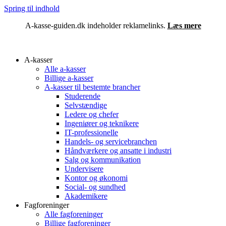
Spring til indhold
A-kasse-guiden.dk indeholder reklamelinks.
Læs mere
A-kasser
Alle a-kasser
Billige a-kasser
A-kasser til bestemte brancher
Studerende
Selvstændige
Ledere og chefer
Ingeniører og teknikere
IT-professionelle
Handels- og servicebranchen
Håndværkere og ansatte i industri
Salg og kommunikation
Undervisere
Kontor og økonomi
Social- og sundhed
Akademikere
Fagforeninger
Alle fagforeninger
Billige fagforeninger