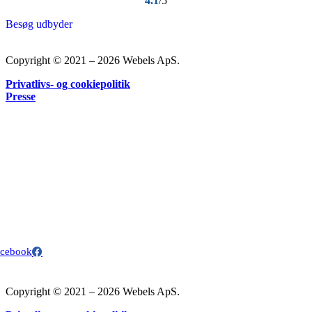
4.1
/5
Besøg udbyder
Copyright © 2021 – 2026 Webels ApS.
Privatlivs- og cookiepolitik
Presse
Nyttige links
Lønsikring
Kontingentsatser for a-kasser og fagforeninger
A-kasse-priser
Kontakt
info@a-kasse-guiden.dk
Webels ApS – CVR: 40153063
Michael Drewsens Vej 13
8270 Højbjerg.
Danmark
acebook
Copyright © 2021 – 2026 Webels ApS.