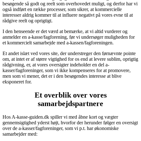
besøgende så godt og reelt som overhovedet muligt, og derfor har vi
også indført en række processer, som sikrer, at kommercielle
interesser aldrig kommer til at influere negativt på vores evne til at
rådgive reelt og oprigtigt.
I den henseende er det værd at bemærke, at vi altid vurderer og
anmelder en a-kasse/fagforening, før vi undersøger muligheden for
et kommercielt samarbejde med a-kassen/fagforeningen.
Et andet islæt ved vores site, der understreger den førnævnte pointe
om, at intet er af større vigtighed for os end at levere sublim, oprigtig
rådgivning, er, at vores oversigter indeholder en del a-
kasser/fagforeninger, som vi ikke kompenseres for at promovere,
men som vi mener, det er i den besøgendes interesse at blive
eksponeret for.
Et overblik over vores
samarbejdspartnere
Hos A-kasse-guiden.dk spiller vi med åbne kort og vægter
gennemsigtighed yderst højt, hvorfor der herunder følger en oversigt
over de a-kasser/fagforeninger, som vi p.t. har økonomiske
samarbejder med: