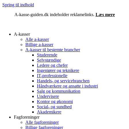
Spring til indhold
A-kasse-guiden.dk indeholder reklamelinks.
Læs mere
A-kasser
Alle a-kasser
Billige a-kasser
A-kasser til bestemte brancher
Studerende
Selvstændige
Ledere og chefer
Ingeniører og teknikere
IT-professionelle
Handels- og servicebranchen
Håndværkere og ansatte i industri
Salg og kommunikation
Undervisere
Kontor og økonomi
Social- og sundhed
Akademikere
Fagforeninger
Alle fagforeninger
Billige fagforeninger