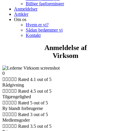
Billige fagforeninger
Anmeldelser
Artikler
Om os
Hvem er vi?
Sådan bedømmer vi
Kontakt
Anmeldelse af
Virksom
0





Rated 4.1 out of 5
Rådgivning





Rated 4.5 out of 5
Tilgængelighed





Rated 5 out of 5
Ry blandt forbrugerne





Rated 3 out of 5
Medlemsgoder





Rated 3.5 out of 5