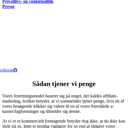
Privatlivs- og cookiepolitik
Presse
Nyttige links
Lønsikring
Kontingentsatser for a-kasser og fagforeninger
A-kasse-priser
Kontakt
info@a-kasse-guiden.dk
Webels ApS – CVR: 40153063
Michael Drewsens Vej 13
8270 Højbjerg.
Danmark
acebook
Sådan tjener vi penge
Vores forretningsmodel baserer sig på noget, der kaldes affiliate-
marketing, hvilket betyder, at vi sommetider tjener penge, hvis en af
vores besøgende klikker sig videre til en af vores foreslåede a-
kasser/fagforeninger og tilmelder sig denne.
At vi er et kommercielt foretagende betyder dog ikke, at du ikke kan
stole på os. Intet er nemlig vigtigere for os end at rådgive vores