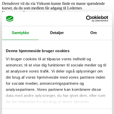
Derudover vil du via Virksom kunne finde en masse spændende
kurser, da du som medlem får adgang til Ledernes
KompetenceCenter.
Sidst, men ikke mindst vil vi gerne – i forhold til
rådgivningsmulighederne – slå et slag for Virksoms podcast ‘Når
Ildsjæle Mødes’.
Samtykke
Detaljer
Om
I denne podcastserie mødes en erfaren selvstændig med en ung,
succesrig iværksætter og udveksler erfaringer. Podcasten er i vores
øjne interessant og nyttig for stort set enhver iværksætter, uanset
Denne hjemmeside bruger cookies
hvilken branche vedkommende tilhører, og hvor langt på
iværksætter-rejsen vedkommende er.
Vi bruger cookies til at tilpasse vores indhold og
annoncer, til at vise dig funktioner til sociale medier og til
Fine medlemsfordele
at analysere vores trafik. Vi deler også oplysninger om
Vi har allerede berørt en række af de medlemsfordele, der er
din brug af vores hjemmeside med vores partnere inden
forbundet med at være medlem af Virksoms a-kasse og fagforening.
for sociale medier, annonceringspartnere og
Da du har fået en del oplysninger på kort tid, er det dog langt fra
analysepartnere. Vores partnere kan kombinere disse
sikkert, at samtlige medlemsfordele har klistret sig fast til din
hjernemasse.
data med andre oplysninger, du har givet dem, eller som
de har indsamlet fra din brug af deres tjenester.
Derfor kommer der herunder en punktopstilling med samtlige
medlemsfordele for Virksom-medlemmer. Nogle af fordelene er –
som bemærket – allerede nævnt, mens andre vil være nye for dig: