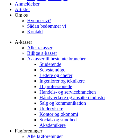
Anmeldelser
Artikler
Om os
Hvem er vi?
Sådan bedømmer vi
Kontakt
A-kasser
Alle a-kasser
Billige a-kasser
A-kasser til bestemte brancher
Studerende
Selvstændige
Ledere og chefer
Ingeniører og teknikere
IT-professionelle
Handels- og servicebranchen
Håndværkere og ansatte i industri
Salg og kommunikation
Undervisere
Kontor og økonomi
Social- og sundhed
Akademikere
Fagforeninger
Alle fagforeninger