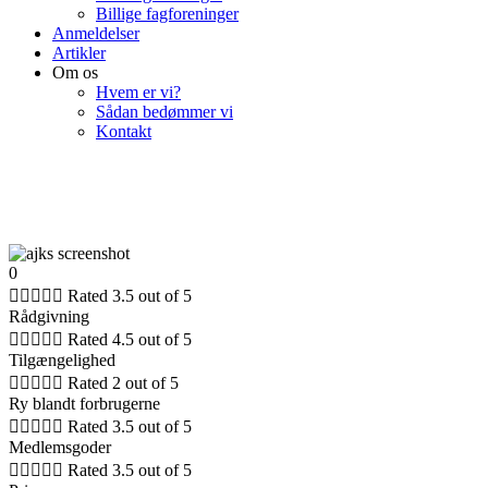
Billige fagforeninger
Anmeldelser
Artikler
Om os
Hvem er vi?
Sådan bedømmer vi
Kontakt
0





Rated 3.5 out of 5
Rådgivning





Rated 4.5 out of 5
Tilgængelighed





Rated 2 out of 5
Ry blandt forbrugerne





Rated 3.5 out of 5
Medlemsgoder





Rated 3.5 out of 5