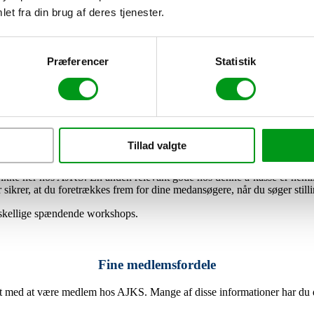
et fra din brug af deres tjenester.
Ulemper
Kun to kontorer i hele Danmark.
Præferencer
Statistik
Udvid dit
kompetencerepertoire
via dit medlemskab
dgiver, der kan hjælpe dig med at navigere i de komplekse regler, der
Tillad valgte
cer for, at du lander drømmejobbet så hurtigt som muligt.
og ikke her hos AJKS. En anden relevant gode hos denne a-kasse er nem
 sikrer, at du foretrækkes frem for dine medansøgere, når du søger stil
orskellige spændende workshops.
Fine medlemsfordele
t med at være medlem hos AJKS. Mange af disse informationer har du dog 