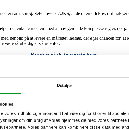
edier samt sprog. Selv hævder AJKS, at de er en effektiv, driftssikker
ælper det enkelte medlem med at navigere i de komplekse regler, der gæ
 henblik på at levere en målrettet indsats, der øger chancen for, at l
le være så uheldig at stå udenfor.
Kontorer i de to største byer
 i København, mens det andet befinder sig i Aarhus. Hvis du bor enten i 
orvidt dette forhold vil blive et irritationsmoment for dig, hvis du på e
Detaljer
Fordele
ookies
En specialiseret a-kasse
se vores indhold og annoncer, til at vise dig funktioner til sociale
Bliv gratis medlem, hvis du er studerende og under 30 år
oplysninger om din brug af vores hjemmeside med vores partnere i
ysepartnere. Vores partnere kan kombinere disse data med andr
Mulighed for lønsikring.