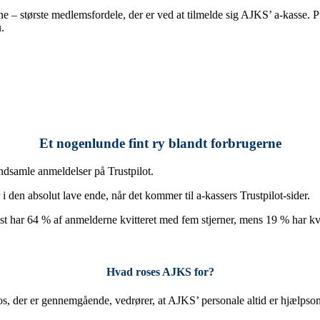
ne – største medlemsfordele, der er ved at tilmelde sig AJKS’ a-kasse. Pu
.
Et nogenlunde fint ry blandt forbrugerne
indsamle anmeldelser på Trustpilot.
i den absolut lave ende, når det kommer til a-kassers Trustpilot-sider.
st har 64 % af anmelderne kvitteret med fem stjerner, mens 19 % har kvi
Hvad roses AJKS for?
 ros, der er gennemgående, vedrører, at AJKS’ personale altid er hjæl