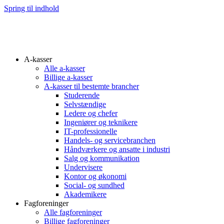
Spring til indhold
A-kasser
Alle a-kasser
Billige a-kasser
A-kasser til bestemte brancher
Studerende
Selvstændige
Ledere og chefer
Ingeniører og teknikere
IT-professionelle
Handels- og servicebranchen
Håndværkere og ansatte i industri
Salg og kommunikation
Undervisere
Kontor og økonomi
Social- og sundhed
Akademikere
Fagforeninger
Alle fagforeninger
Billige fagforeninger