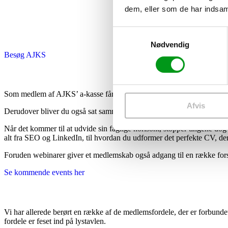
dem, eller som de har indsaml
Samtykkevalg
Nødvendig
Besøg AJKS
Som medlem af AJKS’ a-kasse får du som sagt tilldelt en personlig rå
Afvis
Derudover bliver du også sat sammen med folk, der kan øge dine chan
Når det kommer til at udvide sin faglige horisont, stopper tingene d
alt fra SEO og LinkedIn, til hvordan du udformer det perfekte CV, der
Foruden webinarer giver et medlemskab også adgang til en række f
Se kommende events her
Vi har allerede berørt en række af de medlemsfordele, der er forbunde
fordele er feset ind på lystavlen.