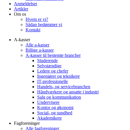
Anmeldelser
Artikler
Om os
Hvem er vi?
Sådan bedømmer vi
Kontakt
A-kasser
Alle a-kasser
Billige a-kasser
A-kasser til bestemte brancher
Studerende
Selvstændige
Ledere og chefer
Ingeniører og teknikere
IT-professionelle
Handels- og servicebranchen
Håndværkere og ansatte i industri
Salg og kommunikation
Undervisere
Kontor og økonomi
Social- og sundhed
Akademikere
Fagforeninger
Alle fagforeninger