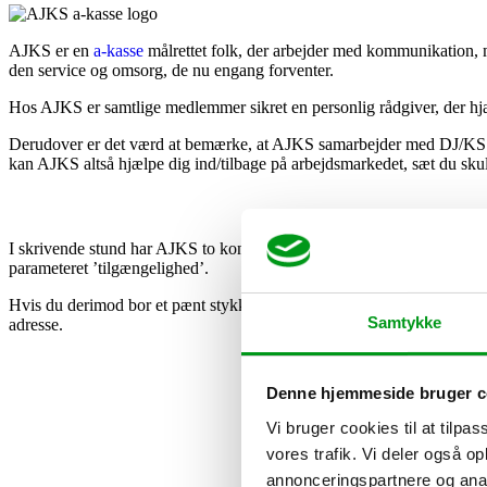
AJKS er en
a-kasse
målrettet folk, der arbejder med kommunikation, m
den service og omsorg, de nu engang forventer.
Hos AJKS er samtlige medlemmer sikret en personlig rådgiver, der hj
Derudover er det værd at bemærke, at AJKS samarbejder med DJ/KS med
kan AJKS altså hjælpe dig ind/tilbage på arbejdsmarkedet, sæt du skul
I skrivende stund har AJKS to kontorer i Danmark. Det ene befinder sig
parameteret ’tilgængelighed’.
Hvis du derimod bor et pænt stykke fra begge byer, bør du overveje, hv
Samtykke
adresse.
Denne hjemmeside bruger c
Vi bruger cookies til at tilpas
vores trafik. Vi deler også 
annonceringspartnere og anal