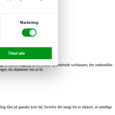
Marketing
 hersker på dagpengeområdet.
Tillad alle
lig, at du får adgang til en række spændende webinarer, der omhandler
linger, du drømmer om at få.
fået på ganske kort tid, hvorfor det langt fra er sikkert, at samtlige