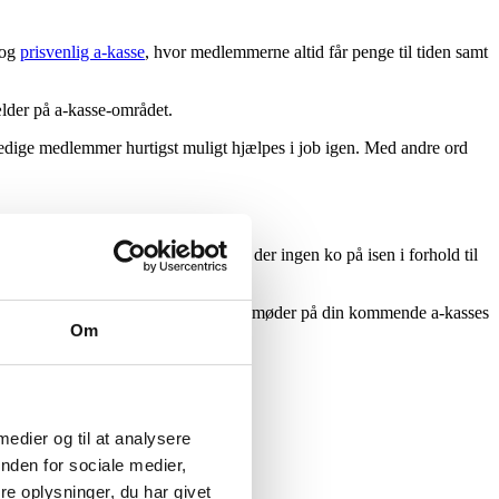
 og
prisvenlig a-kasse
, hvor medlemmerne altid får penge til tiden samt
lder på a-kasse-området.
edige medlemmer hurtigst muligt hjælpes i job igen. Med andre ord
eller i nærheden af disse byer, er der ingen ko på isen i forhold til
t tidspunkt indkaldes til et eller flere møder på din kommende a-kasses
Om
 medier og til at analysere
nden for sociale medier,
e oplysninger, du har givet